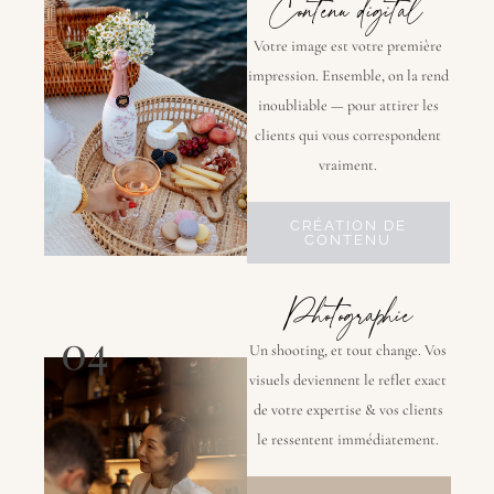
Contenu digital
Votre image est votre première
impression. Ensemble, on la rend
inoubliable — pour attirer les
clients qui vous correspondent
vraiment.
CRÉATION DE
CONTENU
Photographie
04
Un shooting, et tout change. Vos
visuels deviennent le reflet exact
de votre expertise & vos clients
le ressentent immédiatement.