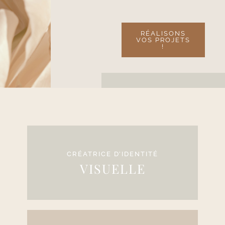
RÉALISONS
VOS PROJETS
!
CRÉATRICE D’IDENTITÉ
VISUELLE