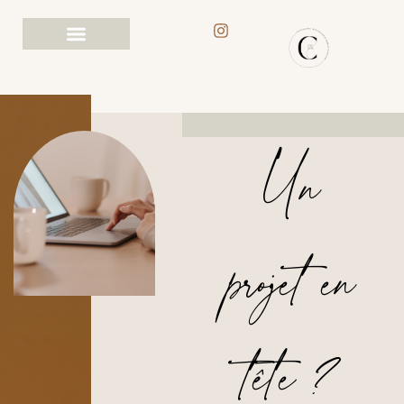
Un
projet en
tête ?