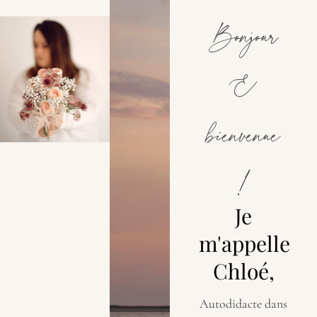
Bonjour
&
bienvenue
!
Je
m'appelle
Chloé,
Autodidacte dans